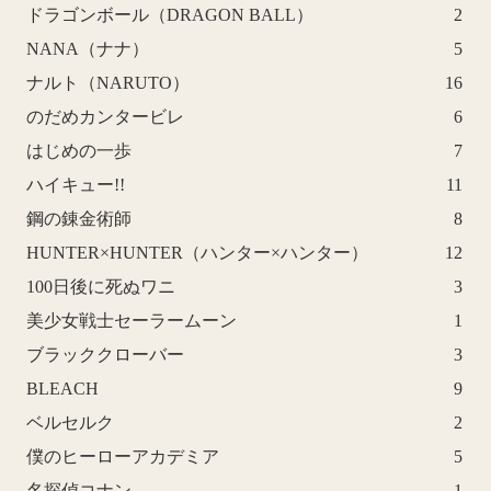
ドラゴンボール（DRAGON BALL）
2
NANA（ナナ）
5
ナルト（NARUTO）
16
のだめカンタービレ
6
はじめの一歩
7
ハイキュー!!
11
鋼の錬金術師
8
HUNTER×HUNTER（ハンター×ハンター）
12
100日後に死ぬワニ
3
美少女戦士セーラームーン
1
ブラッククローバー
3
BLEACH
9
ベルセルク
2
僕のヒーローアカデミア
5
名探偵コナン
1