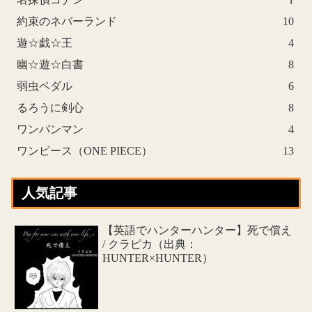
約束のネバーランド
10
遊☆戯☆王
4
幽☆遊☆白書
8
弱虫ペダル
6
るろうに剣心
8
ワンパンマン
4
ワンピース（ONE PIECE）
13
人気記事
【英語でハンターハンター】死で償え
/ クラピカ（出典：
HUNTER×HUNTER）