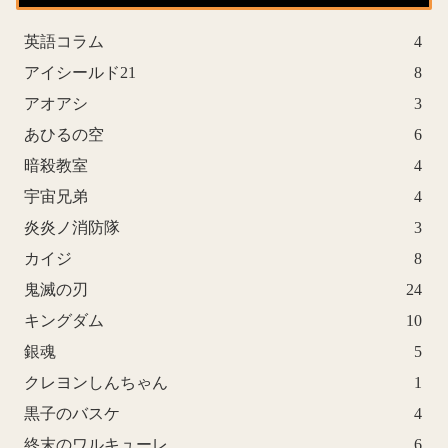
英語コラム
4
アイシールド21
8
アオアシ
3
あひるの空
6
暗殺教室
4
宇宙兄弟
4
炎炎ノ消防隊
3
カイジ
8
鬼滅の刃
24
キングダム
10
銀魂
5
クレヨンしんちゃん
1
黒子のバスケ
4
終末のワルキューレ
6