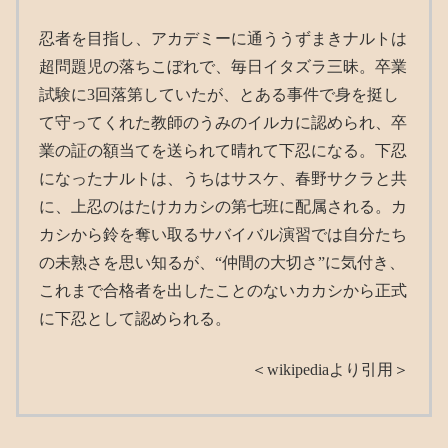
忍者を目指し、アカデミーに通ううずまきナルトは
超問題児の落ちこぼれで、毎日イタズラ三昧。卒業
試験に3回落第していたが、とある事件で身を挺し
て守ってくれた教師のうみのイルカに認められ、卒
業の証の額当てを送られて晴れて下忍になる。下忍
になったナルトは、うちはサスケ、春野サクラと共
に、上忍のはたけカカシの第七班に配属される。カ
カシから鈴を奪い取るサバイバル演習では自分たち
の未熟さを思い知るが、“仲間の大切さ”に気付き、
これまで合格者を出したことのないカカシから正式
に下忍として認められる。
＜wikipediaより引用＞