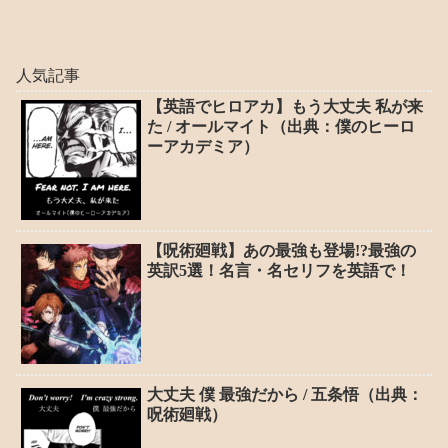
人気記事
【英語でヒロアカ】もう大丈夫 私が来
た / オールマイト（出典：僕のヒーロ
ーアカデミア）
【呪術廻戦】あの最強も登場!?最強の
英訳5選！名言・名セリフを英語で！
大丈夫 僕 最強だから / 五条悟（出典：
呪術廻戦）