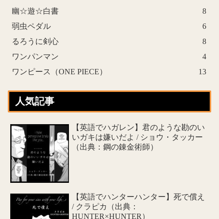
幽☆遊☆白書
8
弱虫ペダル
6
るろうに剣心
8
ワンパンマン
4
ワンピース（ONE PIECE）
13
人気記事
【英語でハガレン】君のような勘のい
いガキは嫌いだよ / ショウ・タッカー
（出典：鋼の錬金術師）
【英語でハンターハンター】死で償え
/ クラピカ（出典：
HUNTER×HUNTER）