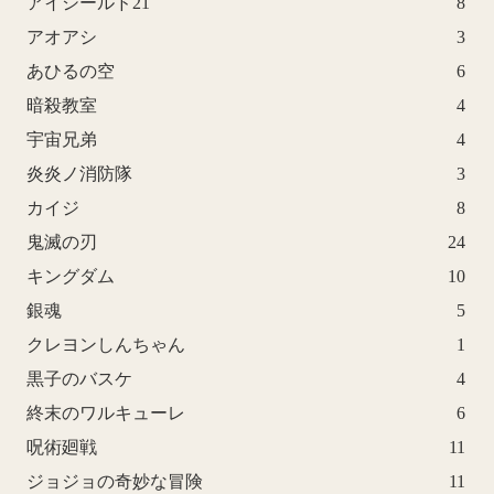
アイシールド21
8
アオアシ
3
あひるの空
6
暗殺教室
4
宇宙兄弟
4
炎炎ノ消防隊
3
カイジ
8
鬼滅の刃
24
キングダム
10
銀魂
5
クレヨンしんちゃん
1
黒子のバスケ
4
終末のワルキューレ
6
呪術廻戦
11
ジョジョの奇妙な冒険
11