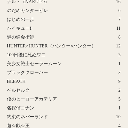
ナルト（NARUTO）
16
のだめカンタービレ
6
はじめの一歩
7
ハイキュー!!
11
鋼の錬金術師
8
HUNTER×HUNTER（ハンター×ハンター）
12
100日後に死ぬワニ
3
美少女戦士セーラームーン
1
ブラッククローバー
3
BLEACH
9
ベルセルク
2
僕のヒーローアカデミア
5
名探偵コナン
1
約束のネバーランド
10
遊☆戯☆王
4