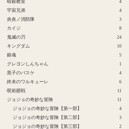
暗殺教室
4
宇宙兄弟
4
炎炎ノ消防隊
3
カイジ
8
鬼滅の刃
24
キングダム
10
銀魂
5
クレヨンしんちゃん
1
黒子のバスケ
4
終末のワルキューレ
6
呪術廻戦
11
ジョジョの奇妙な冒険
11
ジョジョの奇妙な冒険【第一部】
4
ジョジョの奇妙な冒険【第二部】
3
ジョジョの奇妙な冒険【第三部】
2