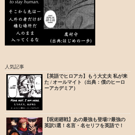
人気記事
【英語でヒロアカ】もう大丈夫 私が来
た / オールマイト（出典：僕のヒーロ
ーアカデミア）
【呪術廻戦】あの最強も登場!?最強の
英訳5選！名言・名セリフを英語で！