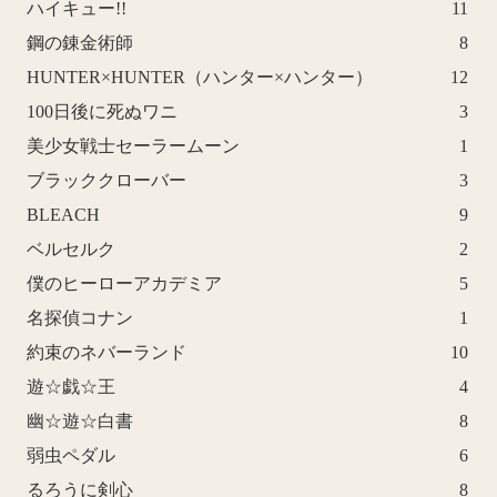
ハイキュー!!
11
鋼の錬金術師
8
HUNTER×HUNTER（ハンター×ハンター）
12
100日後に死ぬワニ
3
美少女戦士セーラームーン
1
ブラッククローバー
3
BLEACH
9
ベルセルク
2
僕のヒーローアカデミア
5
名探偵コナン
1
約束のネバーランド
10
遊☆戯☆王
4
幽☆遊☆白書
8
弱虫ペダル
6
るろうに剣心
8