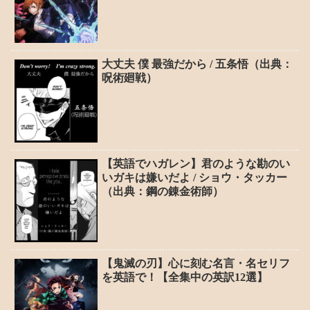
大丈夫 僕 最強だから / 五条悟（出典：
呪術廻戦）
【英語でハガレン】君のような勘のい
いガキは嫌いだよ / ショウ・タッカー
（出典：鋼の錬金術師）
【鬼滅の刃】心に刻む名言・名セリフ
を英語で！【全集中の英訳12選】