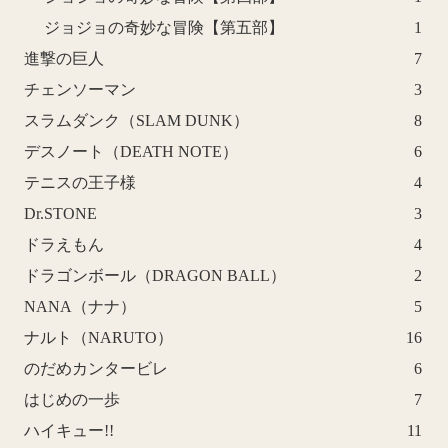
ジョジョの奇妙な冒険【第五部】
1
進撃の巨人
7
チェンソーマン
3
スラムダンク（SLAM DUNK）
8
デスノート（DEATH NOTE）
6
テニスの王子様
4
Dr.STONE
3
ドラえもん
4
ドラゴンボール（DRAGON BALL）
2
NANA（ナナ）
5
ナルト（NARUTO）
16
のだめカンタービレ
6
はじめの一歩
7
ハイキュー!!
11