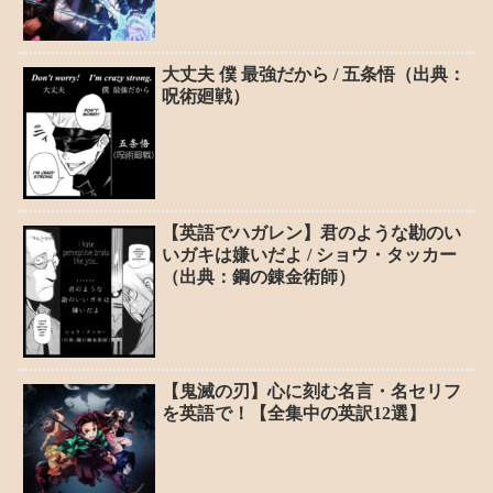
大丈夫 僕 最強だから / 五条悟（出典：
呪術廻戦）
【英語でハガレン】君のような勘のい
いガキは嫌いだよ / ショウ・タッカー
（出典：鋼の錬金術師）
【鬼滅の刃】心に刻む名言・名セリフ
を英語で！【全集中の英訳12選】