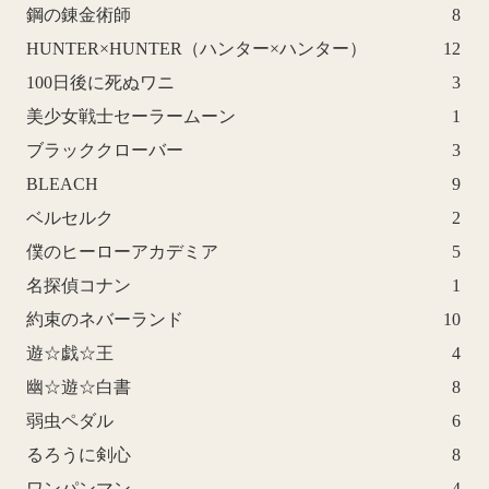
鋼の錬金術師
8
HUNTER×HUNTER（ハンター×ハンター）
12
100日後に死ぬワニ
3
美少女戦士セーラームーン
1
ブラッククローバー
3
BLEACH
9
ベルセルク
2
僕のヒーローアカデミア
5
名探偵コナン
1
約束のネバーランド
10
遊☆戯☆王
4
幽☆遊☆白書
8
弱虫ペダル
6
るろうに剣心
8
ワンパンマン
4