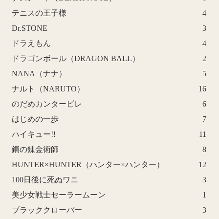
テニスの王子様
4
Dr.STONE
3
ドラえもん
4
ドラゴンボール（DRAGON BALL）
2
NANA（ナナ）
5
ナルト（NARUTO）
16
のだめカンタービレ
6
はじめの一歩
7
ハイキュー!!
11
鋼の錬金術師
8
HUNTER×HUNTER（ハンター×ハンター）
12
100日後に死ぬワニ
3
美少女戦士セーラームーン
1
ブラッククローバー
3