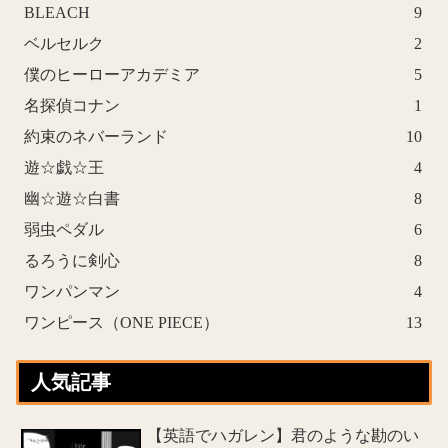
BLEACH
9
ベルセルク
2
僕のヒーローアカデミア
5
名探偵コナン
1
約束のネバーランド
10
遊☆戯☆王
4
幽☆遊☆白書
8
弱虫ペダル
6
るろうに剣心
8
ワンパンマン
4
ワンピース（ONE PIECE）
13
人気記事
【英語でハガレン】君のような勘のい