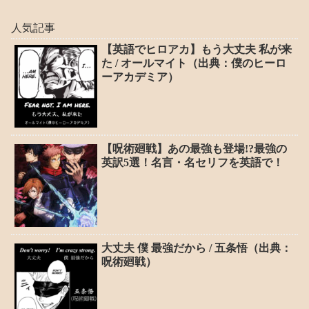
人気記事
【英語でヒロアカ】もう大丈夫 私が来
た / オールマイト（出典：僕のヒーロ
ーアカデミア）
【呪術廻戦】あの最強も登場!?最強の
英訳5選！名言・名セリフを英語で！
大丈夫 僕 最強だから / 五条悟（出典：
呪術廻戦）