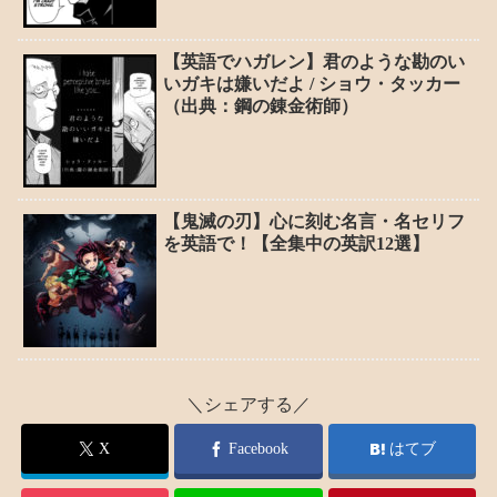
【英語でハガレン】君のような勘のい
いガキは嫌いだよ / ショウ・タッカー
（出典：鋼の錬金術師）
【鬼滅の刃】心に刻む名言・名セリフ
を英語で！【全集中の英訳12選】
＼シェアする／
X
Facebook
はてブ