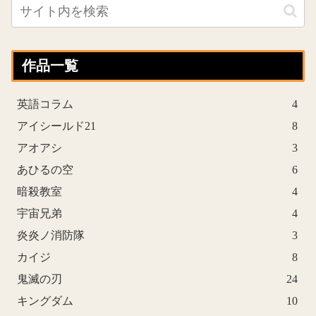
作品一覧
英語コラム
4
アイシールド21
8
アオアシ
3
あひるの空
6
暗殺教室
4
宇宙兄弟
4
炎炎ノ消防隊
3
カイジ
8
鬼滅の刃
24
キングダム
10