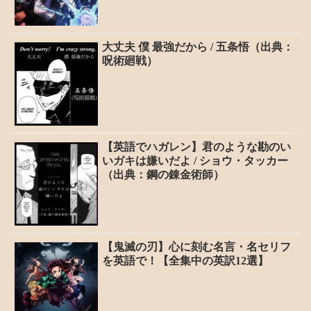
大丈夫 僕 最強だから / 五条悟（出典：
呪術廻戦）
【英語でハガレン】君のような勘のい
いガキは嫌いだよ / ショウ・タッカー
（出典：鋼の錬金術師）
【鬼滅の刃】心に刻む名言・名セリフ
を英語で！【全集中の英訳12選】