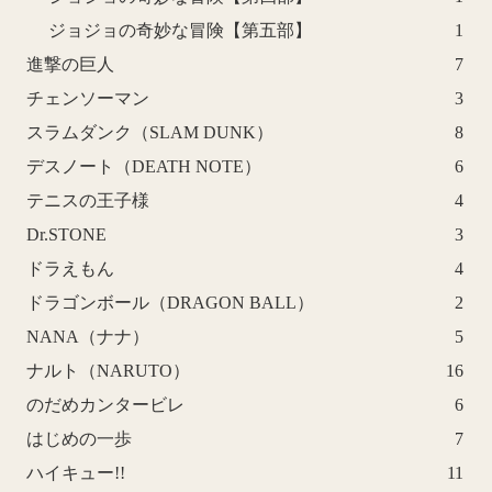
ジョジョの奇妙な冒険【第五部】
1
進撃の巨人
7
チェンソーマン
3
スラムダンク（SLAM DUNK）
8
デスノート（DEATH NOTE）
6
テニスの王子様
4
Dr.STONE
3
ドラえもん
4
ドラゴンボール（DRAGON BALL）
2
NANA（ナナ）
5
ナルト（NARUTO）
16
のだめカンタービレ
6
はじめの一歩
7
ハイキュー!!
11