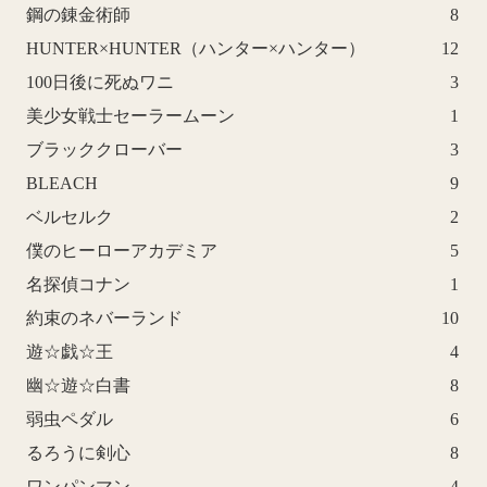
鋼の錬金術師
8
HUNTER×HUNTER（ハンター×ハンター）
12
100日後に死ぬワニ
3
美少女戦士セーラームーン
1
ブラッククローバー
3
BLEACH
9
ベルセルク
2
僕のヒーローアカデミア
5
名探偵コナン
1
約束のネバーランド
10
遊☆戯☆王
4
幽☆遊☆白書
8
弱虫ペダル
6
るろうに剣心
8
ワンパンマン
4