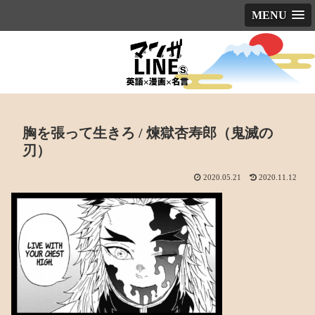
MENU
胸を張って生きろ / 煉獄杏寿郎（鬼滅の
刃）
2020.05.21
2020.11.12