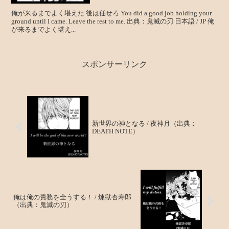
俺が来るまでよく堪えた 後は任せろ You did a good job holding your
ground until I came. Leave the rest to me. 出典：鬼滅の刃 日本語 / JP 俺
が来るまでよく堪え...
スポンサーリンク
新世界の神となる / 夜神月（出典：
DEATH NOTE）
俺は俺の責務を全うする！ / 煉獄杏寿郎
（出典：鬼滅の刃）