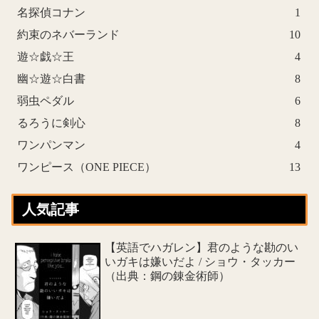
名探偵コナン
1
約束のネバーランド
10
遊☆戯☆王
4
幽☆遊☆白書
8
弱虫ペダル
6
るろうに剣心
8
ワンパンマン
4
ワンピース（ONE PIECE）
13
人気記事
【英語でハガレン】君のような勘のい
いガキは嫌いだよ / ショウ・タッカー
（出典：鋼の錬金術師）