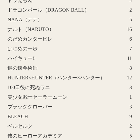
ドラえもん
4
ドラゴンボール（DRAGON BALL）
2
NANA（ナナ）
5
ナルト（NARUTO）
16
のだめカンタービレ
6
はじめの一歩
7
ハイキュー!!
11
鋼の錬金術師
8
HUNTER×HUNTER（ハンター×ハンター）
12
100日後に死ぬワニ
3
美少女戦士セーラームーン
1
ブラッククローバー
3
BLEACH
9
ベルセルク
2
僕のヒーローアカデミア
5