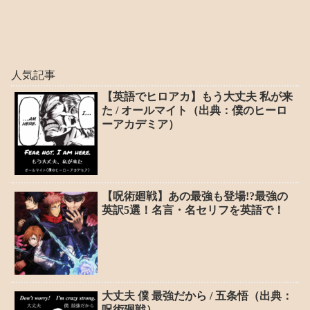
人気記事
【英語でヒロアカ】もう大丈夫 私が来
た / オールマイト（出典：僕のヒーロ
ーアカデミア）
【呪術廻戦】あの最強も登場!?最強の
英訳5選！名言・名セリフを英語で！
大丈夫 僕 最強だから / 五条悟（出典：
呪術廻戦）