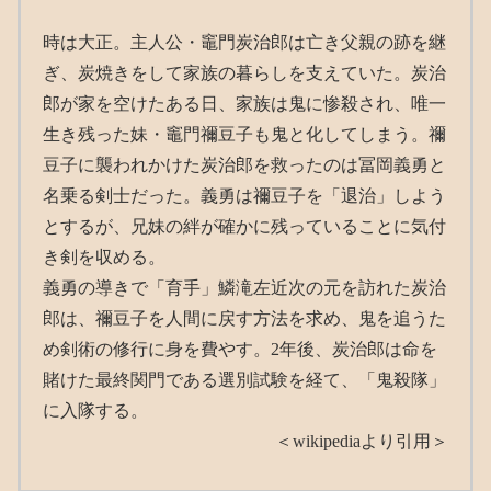
時は大正。主人公・竈門炭治郎は亡き父親の跡を継
ぎ、炭焼きをして家族の暮らしを支えていた。炭治
郎が家を空けたある日、家族は鬼に惨殺され、唯一
生き残った妹・竈門禰豆子も鬼と化してしまう。禰
豆子に襲われかけた炭治郎を救ったのは冨岡義勇と
名乗る剣士だった。義勇は禰豆子を「退治」しよう
とするが、兄妹の絆が確かに残っていることに気付
き剣を収める。
義勇の導きで「育手」鱗滝左近次の元を訪れた炭治
郎は、禰豆子を人間に戻す方法を求め、鬼を追うた
め剣術の修行に身を費やす。2年後、炭治郎は命を
賭けた最終関門である選別試験を経て、「鬼殺隊」
に入隊する。
＜wikipediaより引用＞