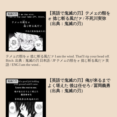
【英語で鬼滅の刃】テメェの頸を
鬼滅の刃
ォ 捻じ斬る風だァ / 不死川実弥
（出典：鬼滅の刃）
テメェの頸をォ 捻じ斬る風だァ I am the wind. That'll rip your head off.
Bitch. 出典：鬼滅の刃 日本語 / JP テメェの頸をォ 捻じ斬る風だァ 英
語 / ENG I am the wind...
【英語で鬼滅の刃】俺が来るまで
鬼滅の刃
よく堪えた 後は任せろ / 冨岡義勇
（出典：鬼滅の刃）