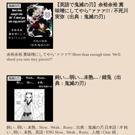
【英語で鬼滅の刃】余裕余裕 糞
鬼滅の刃
味噌にしてやら”ァァァ!!! / 不死川
実弥（出典：鬼滅の刃）
余裕余裕 糞味噌にしてやら"ァァァ!!! More than enough time. We'll
shred you into tiny pieces!!!
鈍い…弱い…未熟… / 錆兎（出
鬼滅の刃
典：鬼滅の刃）
鈍い...弱い...未熟... Slow... Weak... Rusty... 出典：鬼滅の刃 日本語 / JP 鈍
い...弱い...未熟... 英語 / ENG Slow... Weak... Rusty... 人物 / Char. 錆...