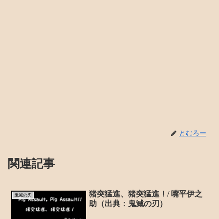
とむろー
関連記事
猪突猛進、猪突猛進！/ 嘴平伊之
鬼滅の刃
助（出典：鬼滅の刃）