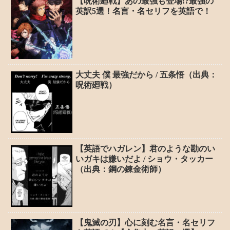
【呪術廻戦】あの最強も登場!?最強の
英訳5選！名言・名セリフを英語で！
大丈夫 僕 最強だから / 五条悟（出典：
呪術廻戦）
【英語でハガレン】君のような勘のい
いガキは嫌いだよ / ショウ・タッカー
（出典：鋼の錬金術師）
【鬼滅の刃】心に刻む名言・名セリフ