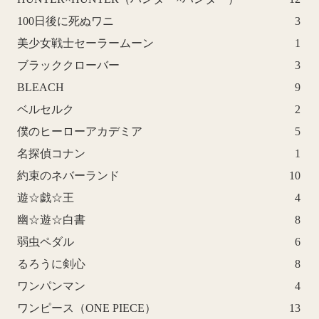
100日後に死ぬワニ
3
美少女戦士セーラームーン
1
ブラッククローバー
3
BLEACH
9
ベルセルク
2
僕のヒーローアカデミア
5
名探偵コナン
1
約束のネバーランド
10
遊☆戯☆王
4
幽☆遊☆白書
8
弱虫ペダル
6
るろうに剣心
8
ワンパンマン
4
ワンピース（ONE PIECE）
13