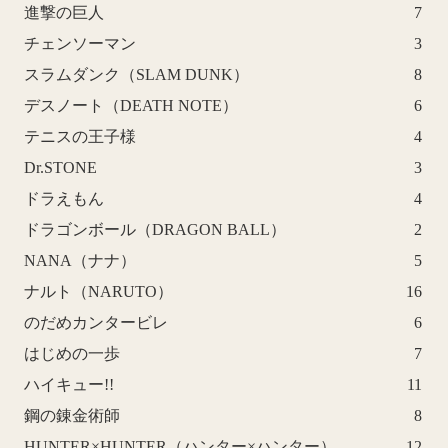
進撃の巨人
7
チェンソーマン
3
スラムダンク（SLAM DUNK）
8
デスノート（DEATH NOTE）
6
テニスの王子様
4
Dr.STONE
3
ドラえもん
4
ドラゴンボール（DRAGON BALL）
2
NANA（ナナ）
5
ナルト（NARUTO）
16
のだめカンタービレ
6
はじめの一歩
7
ハイキュー!!
11
鋼の錬金術師
8
HUNTER×HUNTER（ハンター×ハンター）
12