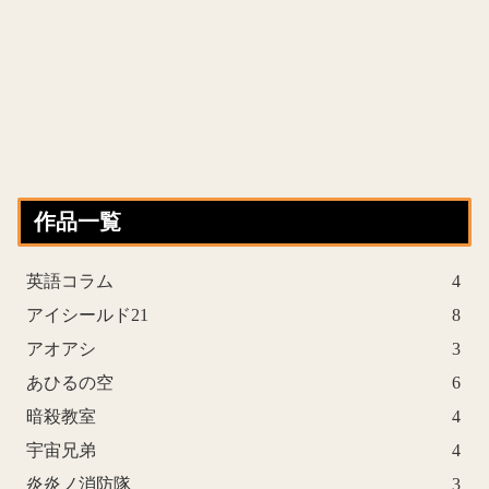
作品一覧
英語コラム
4
アイシールド21
8
アオアシ
3
あひるの空
6
暗殺教室
4
宇宙兄弟
4
炎炎ノ消防隊
3