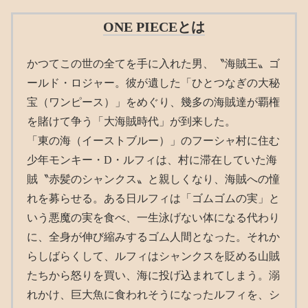
ONE PIECEとは
かつてこの世の全てを手に入れた男、〝海賊王〟ゴ
ールド・ロジャー。彼が遺した「ひとつなぎの大秘
宝（ワンピース）」をめぐり、幾多の海賊達が覇権
を賭けて争う「大海賊時代」が到来した。
「東の海（イーストブルー）」のフーシャ村に住む
少年モンキー・D・ルフィは、村に滞在していた海
賊〝赤髪のシャンクス〟と親しくなり、海賊への憧
れを募らせる。ある日ルフィは「ゴムゴムの実」と
いう悪魔の実を食べ、一生泳げない体になる代わり
に、全身が伸び縮みするゴム人間となった。それか
らしばらくして、ルフィはシャンクスを貶める山賊
たちから怒りを買い、海に投げ込まれてしまう。溺
れかけ、巨大魚に食われそうになったルフィを、シ