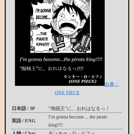
出典：
ONE PIECE
日本語 / JP
‟海賊王”に、おれはなるっ！
I’m gonna become… the pirate
英語 / ENG
king!!!!
人物 / Char.
モンキー・D・ルフィ