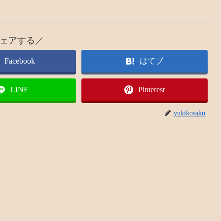
ェアする／
Facebook
はてブ
LINE
Pinterest
yukikosaku