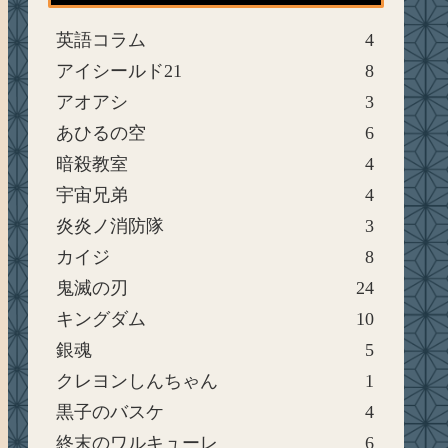
英語コラム
4
アイシールド21
8
アオアシ
3
あひるの空
6
暗殺教室
4
宇宙兄弟
4
炎炎ノ消防隊
3
カイジ
8
鬼滅の刃
24
キングダム
10
銀魂
5
クレヨンしんちゃん
1
黒子のバスケ
4
終末のワルキューレ
6