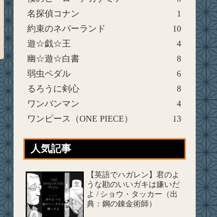
名探偵コナン
1
約束のネバーランド
10
遊☆戯☆王
4
幽☆遊☆白書
8
弱虫ペダル
6
るろうに剣心
8
ワンパンマン
4
ワンピース（ONE PIECE）
13
人気記事
【英語でハガレン】君のよ
うな勘のいいガキは嫌いだ
よ / ショウ・タッカー（出
典：鋼の錬金術師）