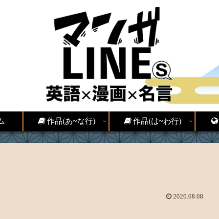
ム
作品(あ~な行)
作品(は~わ行)
2020.08.08