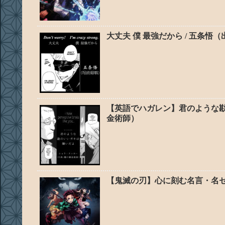
大丈夫 僕 最強だから / 五条悟
【英語でハガレン】君のような勘
金術師）
【鬼滅の刃】心に刻む名言・名セ