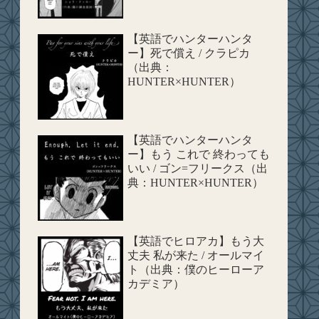
【英語でハンターハンタ
ー】死で償え / クラピカ
（出典：
HUNTER×HUNTER）
【英語でハンターハンタ
ー】もう これで 終わっても
いい / ゴン=フリークス（出
典：HUNTER×HUNTER）
【英語でヒロアカ】もう大
丈夫 私が来た / オールマイ
ト（出典：僕のヒーローア
カデミア）