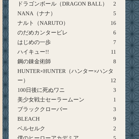
ドラゴンボール（DRAGON BALL）
2
NANA（ナナ）
5
ナルト（NARUTO）
16
のだめカンタービレ
6
はじめの一歩
7
ハイキュー!!
11
鋼の錬金術師
8
HUNTER×HUNTER（ハンター×ハンタ
ー）
12
100日後に死ぬワニ
3
美少女戦士セーラームーン
1
ブラッククローバー
3
BLEACH
9
ベルセルク
2
僕のヒーローアカデミア
5