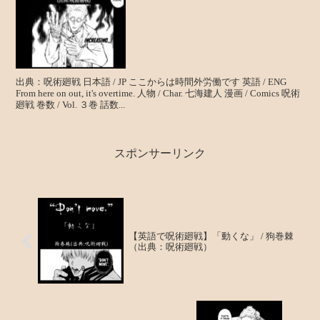
出典：呪術廻戦 日本語 / JP ここからは時間外労働です 英語 / ENG
From here on out, it's overtime. 人物 / Char. 七海建人 漫画 / Comics 呪術
廻戦 巻数 / Vol. ３巻 話数...
スポンサーリンク
【英語で呪術廻戦】「動くな」 / 狗巻棘
（出典：呪術廻戦）