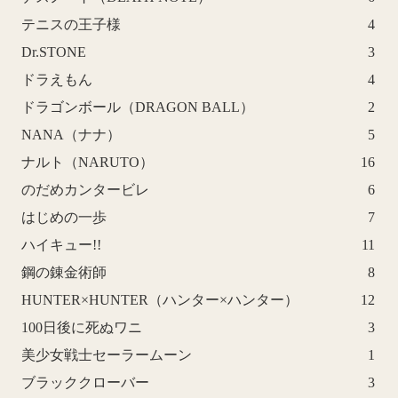
テニスの王子様
4
Dr.STONE
3
ドラえもん
4
ドラゴンボール（DRAGON BALL）
2
NANA（ナナ）
5
ナルト（NARUTO）
16
のだめカンタービレ
6
はじめの一歩
7
ハイキュー!!
11
鋼の錬金術師
8
HUNTER×HUNTER（ハンター×ハンター）
12
100日後に死ぬワニ
3
美少女戦士セーラームーン
1
ブラッククローバー
3