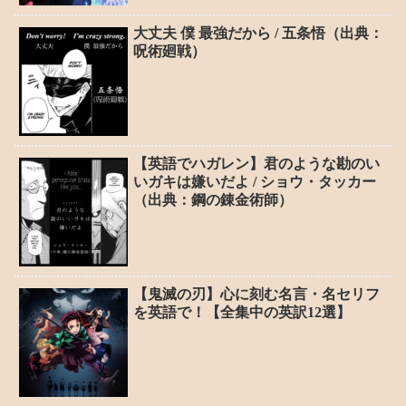
大丈夫 僕 最強だから / 五条悟（出典：
呪術廻戦）
【英語でハガレン】君のような勘のい
いガキは嫌いだよ / ショウ・タッカー
（出典：鋼の錬金術師）
【鬼滅の刃】心に刻む名言・名セリフ
を英語で！【全集中の英訳12選】