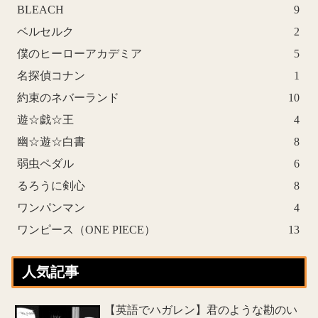
BLEACH
9
ベルセルク
2
僕のヒーローアカデミア
5
名探偵コナン
1
約束のネバーランド
10
遊☆戯☆王
4
幽☆遊☆白書
8
弱虫ペダル
6
るろうに剣心
8
ワンパンマン
4
ワンピース（ONE PIECE）
13
人気記事
【英語でハガレン】君のような勘のい