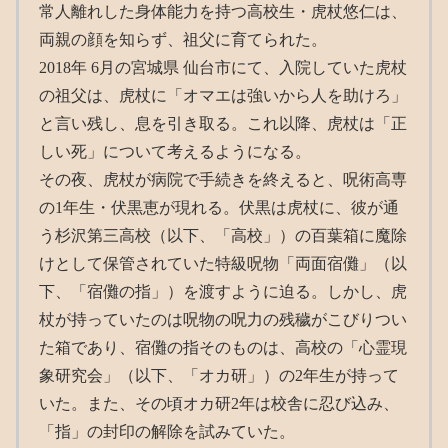
常人離れした身体能力を持つ高校生・虎杖悠仁は、
両親の顔を知らず、祖父に育てられた。
2018年 6月の宮城県 仙台市にて、入院していた虎杖
の祖父は、虎杖に「オマエは強いから人を助けろ」
と言い残し、息を引き取る。これ以降、虎杖は「正
しい死」について考えるようになる。
その夜、虎杖が病院で手続きを終えると、呪術高専
の1年生・伏黒恵が現れる。伏黒は虎杖に、彼が通
う杉沢第三高校（以下、「高校」）の百葉箱に魔除
けとして保管されていた特級呪物「両面宿儺」（以
下、「宿儺の指」）を渡すように迫る。しかし、虎
杖が持っていたのは呪物の呪力の残穢がこびりつい
た箱であり、宿儺の指そのものは、高校の「心霊現
象研究会」（以下、「オカ研」）の2年生が持って
いた。また、その頃オカ研2年は校舎に忍び込み、
「指」の封印の解除を試みていた。