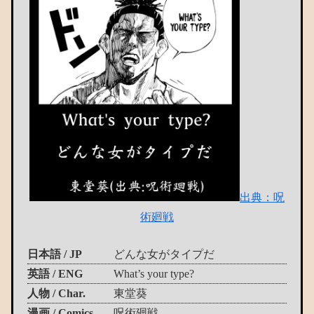
出典：呪
術廻戦
日本語 / JP
どんな女がタイプだ
英語 / ENG
What’s your type?
人物 / Char.
東堂葵
漫画 / Comics
呪術廻戦