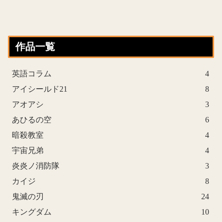
作品一覧
英語コラム
4
アイシールド21
8
アオアシ
3
あひるの空
6
暗殺教室
4
宇宙兄弟
4
炎炎ノ消防隊
3
カイジ
8
鬼滅の刃
24
キングダム
10