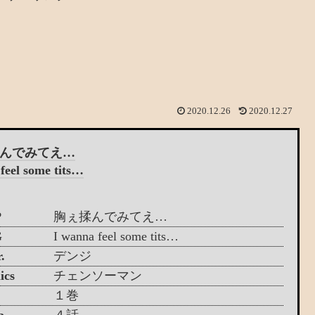
2020.12.26
2020.12.27
んでみてえ…
feel some tits…
P
胸ぇ揉んでみてえ…
G
I wanna feel some tits…
.
デンジ
ics
チェンソーマン
１巻