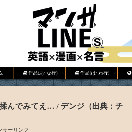
ム
作品(あ~な行)
作品(は~わ行)
んでみてえ… / デンジ（出典：チ
ンサーリンク