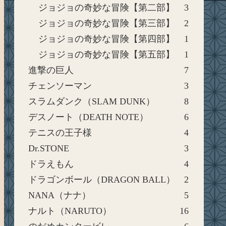
ジョジョの奇妙な冒険【第二部】
3
ジョジョの奇妙な冒険【第三部】
2
ジョジョの奇妙な冒険【第四部】
1
ジョジョの奇妙な冒険【第五部】
1
進撃の巨人
7
チェンソーマン
3
スラムダンク（SLAM DUNK）
8
デスノート（DEATH NOTE）
6
テニスの王子様
4
Dr.STONE
3
ドラえもん
4
ドラゴンボール（DRAGON BALL）
2
NANA（ナナ）
5
ナルト（NARUTO）
16