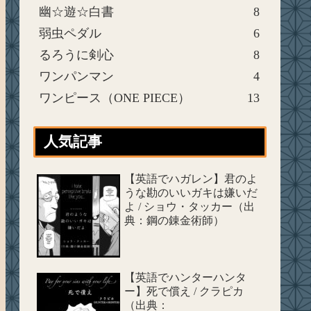
幽☆遊☆白書
8
弱虫ペダル
6
るろうに剣心
8
ワンパンマン
4
ワンピース（ONE PIECE）
13
人気記事
【英語でハガレン】君のよ
うな勘のいいガキは嫌いだ
よ / ショウ・タッカー（出
典：鋼の錬金術師）
【英語でハンターハンタ
ー】死で償え / クラピカ
（出典：