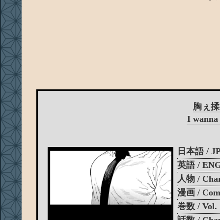
胸ぇ揉
I wanna 
日本語 / J
英語 / EN
人物 / Char
漫画 / Com
巻数 / Vol.