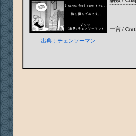
話数 / Cha
一言 / Cmt
出典：チェンソーマン