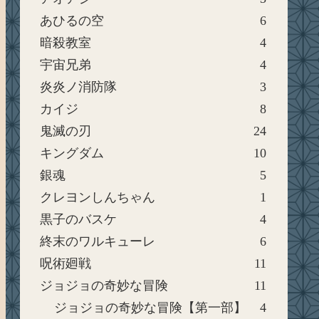
あひるの空
6
暗殺教室
4
宇宙兄弟
4
炎炎ノ消防隊
3
カイジ
8
鬼滅の刃
24
キングダム
10
銀魂
5
クレヨンしんちゃん
1
黒子のバスケ
4
終末のワルキューレ
6
呪術廻戦
11
ジョジョの奇妙な冒険
11
ジョジョの奇妙な冒険【第一部】
4