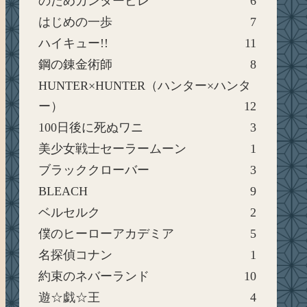
のだめカンタービレ
6
はじめの一歩
7
ハイキュー!!
11
鋼の錬金術師
8
HUNTER×HUNTER（ハンター×ハンタ
ー）
12
100日後に死ぬワニ
3
美少女戦士セーラームーン
1
ブラッククローバー
3
BLEACH
9
ベルセルク
2
僕のヒーローアカデミア
5
名探偵コナン
1
約束のネバーランド
10
遊☆戯☆王
4