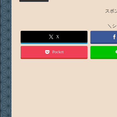
スポ
＼シ
X
Pocket