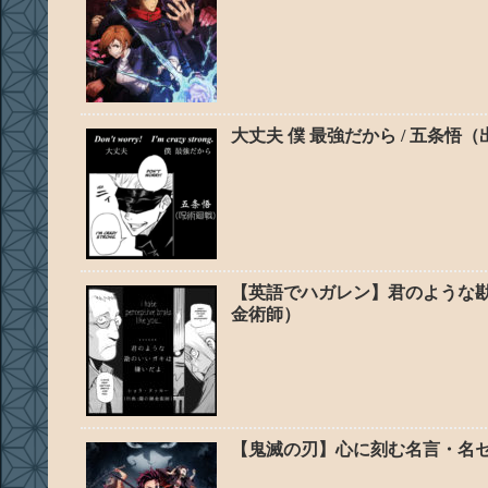
大丈夫 僕 最強だから / 五条悟
【英語でハガレン】君のような勘
金術師）
【鬼滅の刃】心に刻む名言・名セ