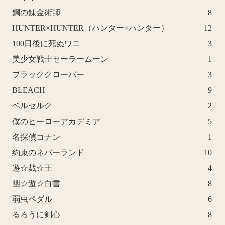
鋼の錬金術師
8
HUNTER×HUNTER（ハンター×ハンター）
12
100日後に死ぬワニ
3
美少女戦士セーラームーン
1
ブラッククローバー
3
BLEACH
9
ベルセルク
2
僕のヒーローアカデミア
5
名探偵コナン
1
約束のネバーランド
10
遊☆戯☆王
4
幽☆遊☆白書
8
弱虫ペダル
6
るろうに剣心
8