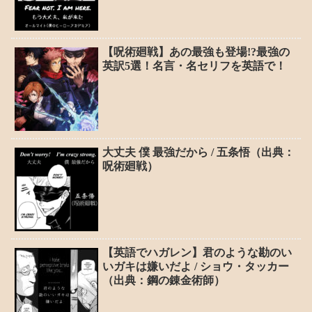
【呪術廻戦】あの最強も登場!?最強の
英訳5選！名言・名セリフを英語で！
大丈夫 僕 最強だから / 五条悟（出典：
呪術廻戦）
【英語でハガレン】君のような勘のい
いガキは嫌いだよ / ショウ・タッカー
（出典：鋼の錬金術師）