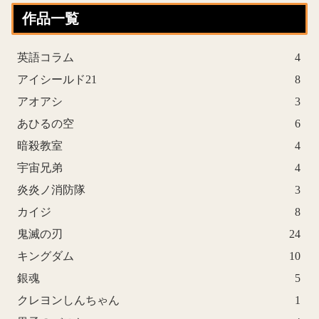
作品一覧
英語コラム
4
アイシールド21
8
アオアシ
3
あひるの空
6
暗殺教室
4
宇宙兄弟
4
炎炎ノ消防隊
3
カイジ
8
鬼滅の刃
24
キングダム
10
銀魂
5
クレヨンしんちゃん
1