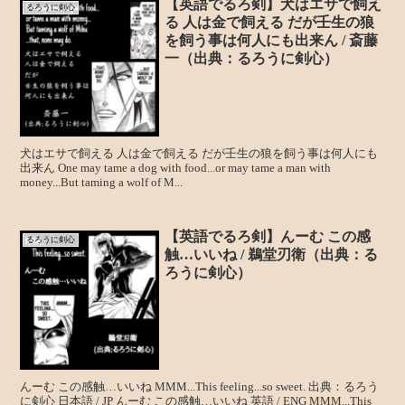
【英語でるろ剣】犬はエサで飼え
るろうに剣心
る 人は金で飼える だが壬生の狼
を飼う事は何人にも出来ん / 斎藤
一（出典：るろうに剣心）
犬はエサで飼える 人は金で飼える だが壬生の狼を飼う事は何人にも
出来ん One may tame a dog with food...or may tame a man with
money...But taming a wolf of M...
【英語でるろ剣】んーむ この感
るろうに剣心
触…いいね / 鵜堂刃衛（出典：る
ろうに剣心）
んーむ この感触…いいね MMM...This feeling...so sweet. 出典：るろう
に剣心 日本語 / JP んーむ この感触…いいね 英語 / ENG MMM...This