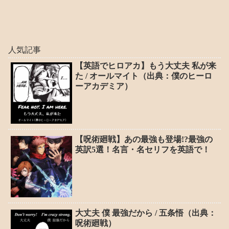
人気記事
【英語でヒロアカ】もう大丈夫 私が来
た / オールマイト（出典：僕のヒーロ
ーアカデミア）
【呪術廻戦】あの最強も登場!?最強の
英訳5選！名言・名セリフを英語で！
大丈夫 僕 最強だから / 五条悟（出典：
呪術廻戦）