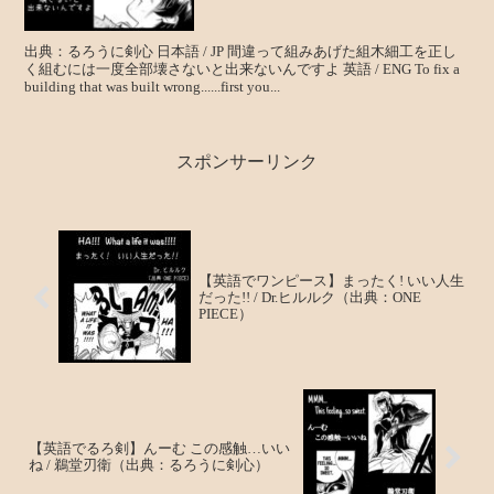
出典：るろうに剣心 日本語 / JP 間違って組みあげた組木細工を正し
く組むには一度全部壊さないと出来ないんですよ 英語 / ENG To fix a
building that was built wrong......first you...
スポンサーリンク
【英語でワンピース】まったく! いい人生
だった!! / Dr.ヒルルク（出典：ONE
PIECE）
【英語でるろ剣】んーむ この感触…いい
ね / 鵜堂刃衛（出典：るろうに剣心）