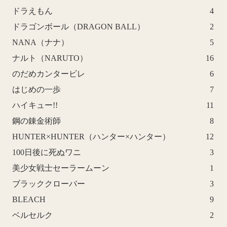
ドラえもん
4
ドラゴンボール（DRAGON BALL）
2
NANA（ナナ）
5
ナルト（NARUTO）
16
のだめカンタービレ
6
はじめの一歩
7
ハイキュー!!
11
鋼の錬金術師
8
HUNTER×HUNTER（ハンター×ハンター）
12
100日後に死ぬワニ
3
美少女戦士セーラームーン
1
ブラッククローバー
3
BLEACH
9
ベルセルク
2