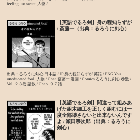
feeling...so sweet. 人物 /...
【英語でるろ剣】身の程知らずが
るろうに剣心
/ 斎藤一（出典：るろうに剣心）
出典：るろうに剣心 日本語 / JP 身の程知らずが 英語 / ENG You
uneducated fool! 人物 / Char. 斎藤一 漫画 / Comics るろうに剣心 巻数 /
Vol. ２３巻 話数 / Chap. ９７話 ...
【英語でるろ剣】間違って組みあ
るろうに剣心
げた組木細工を正しく組むには一
度全部壊さないと出来ないんです
よ / 瀬田宗次郎（出典：るろうに
剣心）