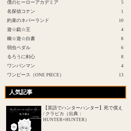
僕のヒーローアカデミア
5
名探偵コナン
1
約束のネバーランド
10
遊☆戯☆王
4
幽☆遊☆白書
8
弱虫ペダル
6
るろうに剣心
8
ワンパンマン
4
ワンピース（ONE PIECE）
13
人気記事
【英語でハンターハンター】死で償え
/ クラピカ（出典：
HUNTER×HUNTER）