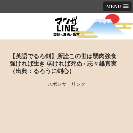
MENU
【英語でるろ剣】所詮この世は弱肉強食
強ければ生き 弱ければ死ぬ / 志々雄真実
（出典：るろうに剣心）
スポンサーリンク