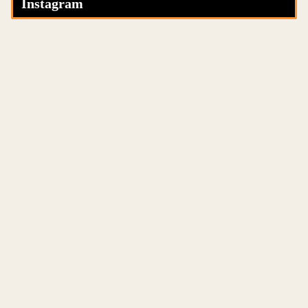
Instagram