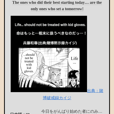
The ones who did their best starting today… are the
only ones who set a tomorrow!
出典：賭
博破戒録カイジ
今日をがんばり始めた者にのみ…