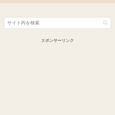
スポンサーリンク