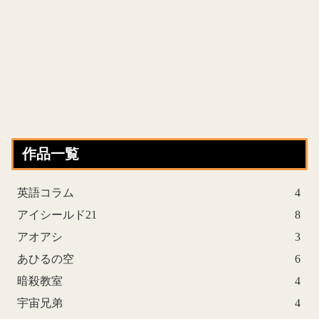
作品一覧
英語コラム
4
アイシールド21
8
アオアシ
3
あひるの空
6
暗殺教室
4
宇宙兄弟
4