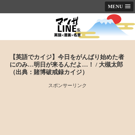
MENU
【英語でカイジ】今日をがんばり始めた者
にのみ…明日が来るんだよ…！ / 大槻太郎
（出典：賭博破戒録カイジ）
スポンサーリンク