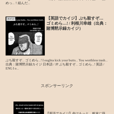
めっ...！組んだ...
【英語でカイジ】ぶち殺すぞ…
カイジ
ゴミめら…! / 利根川幸雄（出典：
賭博黙示録カイジ）
ぶち殺すぞ... ゴミめら...! I oughta kick your butts... You worthless trash...
出典：賭博黙示録カイジ 日本語 / JP ぶち殺すぞ... ゴミめら...! 英語 /
ENG I o...
スポンサーリンク
【英語でカイジ】命はもっと…粗末に扱