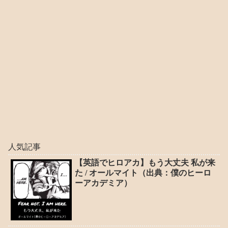
人気記事
【英語でヒロアカ】もう大丈夫 私が来
た / オールマイト（出典：僕のヒーロ
ーアカデミア）