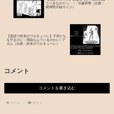
うべきなのだっ…！ / 兵藤和尊（出典：
賭博黙示録カイジ）
【英語で終末のワルキューレ】子供たち
を守るのに－理由なんているのかい / ア
ダム（出典：終末のワルキューレ）
コメント
コメントを書き込む
ホーム
カイジ