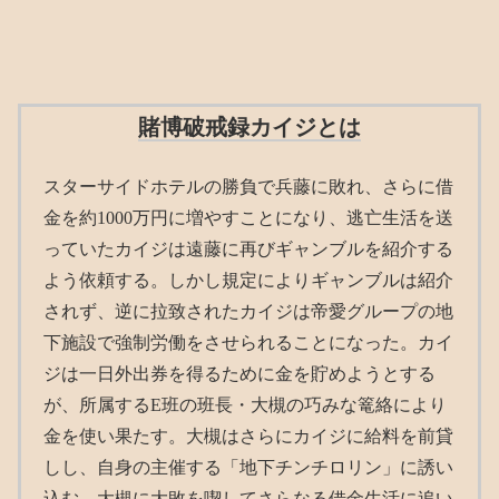
賭博破戒録カイジとは
スターサイドホテルの勝負で兵藤に敗れ、さらに借
金を約1000万円に増やすことになり、逃亡生活を送
っていたカイジは遠藤に再びギャンブルを紹介する
よう依頼する。しかし規定によりギャンブルは紹介
されず、逆に拉致されたカイジは帝愛グループの地
下施設で強制労働をさせられることになった。カイ
ジは一日外出券を得るために金を貯めようとする
が、所属するE班の班長・大槻の巧みな篭絡により
金を使い果たす。大槻はさらにカイジに給料を前貸
しし、自身の主催する「地下チンチロリン」に誘い
込む。大槻に大敗を喫してさらなる借金生活に追い