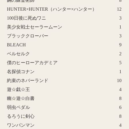
鋼の錬金術師
8
HUNTER×HUNTER（ハンター×ハンター）
12
100日後に死ぬワニ
3
美少女戦士セーラームーン
1
ブラッククローバー
3
BLEACH
9
ベルセルク
2
僕のヒーローアカデミア
5
名探偵コナン
1
約束のネバーランド
10
遊☆戯☆王
4
幽☆遊☆白書
8
弱虫ペダル
6
るろうに剣心
8
ワンパンマン
4