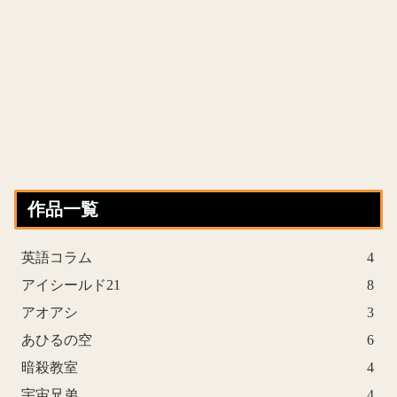
作品一覧
英語コラム
4
アイシールド21
8
アオアシ
3
あひるの空
6
暗殺教室
4
宇宙兄弟
4