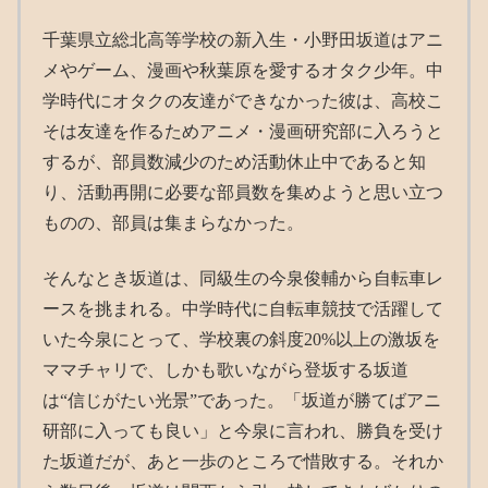
千葉県立総北高等学校の新入生・小野田坂道はアニ
メやゲーム、漫画や秋葉原を愛するオタク少年。中
学時代にオタクの友達ができなかった彼は、高校こ
そは友達を作るためアニメ・漫画研究部に入ろうと
するが、部員数減少のため活動休止中であると知
り、活動再開に必要な部員数を集めようと思い立つ
ものの、部員は集まらなかった。
そんなとき坂道は、同級生の今泉俊輔から自転車レ
ースを挑まれる。中学時代に自転車競技で活躍して
いた今泉にとって、学校裏の斜度20%以上の激坂を
ママチャリで、しかも歌いながら登坂する坂道
は“信じがたい光景”であった。「坂道が勝てばアニ
研部に入っても良い」と今泉に言われ、勝負を受け
た坂道だが、あと一歩のところで惜敗する。それか