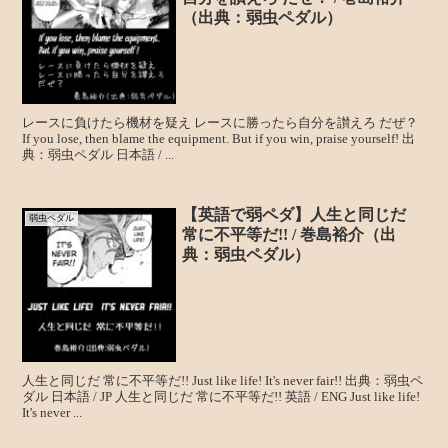
（出典：弱虫ペダル）
レースに負けたら機材を疑え レースに勝ったら自分を讃えろ だぜ？
If you lose, then blame the equipment. But if you win, praise yourself! 出
典：弱虫ペダル 日本語 / ...
【英語で弱ペダ】人生と同じだ
弱虫ペダル
常に不平等だ!! / 巻島裕介（出
典：弱虫ペダル）
人生と同じだ 常に不平等だ!! Just like life! It's never fair!! 出典：弱虫ペ
ダル 日本語 / JP 人生と同じだ 常に不平等だ!! 英語 / ENG Just like life!
It's never ...