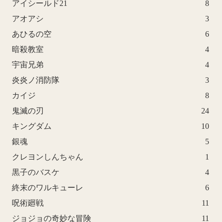
アイシールド21
8
アオアシ
3
あひるの空
6
暗殺教室
4
宇宙兄弟
4
炎炎ノ消防隊
3
カイジ
8
鬼滅の刃
24
キングダム
10
銀魂
5
クレヨンしんちゃん
1
黒子のバスケ
4
終末のワルキューレ
6
呪術廻戦
11
ジョジョの奇妙な冒険
11