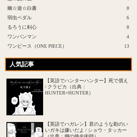
幽☆遊☆白書
8
弱虫ペダル
6
るろうに剣心
8
ワンパンマン
4
ワンピース（ONE PIECE）
13
人気記事
【英語でハンターハンター】死で償え
/ クラピカ（出典：
HUNTER×HUNTER）
【英語でハガレン】君のような勘のい
いガキは嫌いだよ / ショウ・タッカー
（出典：鋼の錬金術師）