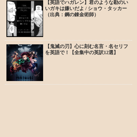
【英語でハガレン】君のような勘のい
いガキは嫌いだよ / ショウ・タッカー
（出典：鋼の錬金術師）
【鬼滅の刃】心に刻む名言・名セリフ
を英語で！【全集中の英訳12選】