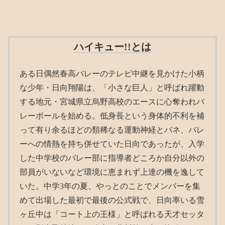
ハイキュー!!とは
ある日偶然春高バレーのテレビ中継を見かけた小柄
な少年・日向翔陽は、「小さな巨人」と呼ばれ躍動
する地元・宮城県立烏野高校のエースに心奪われバ
レーボールを始める。低身長という身体的不利を補
って有り余るほどの類稀なる運動神経とバネ、バレ
ーへの情熱を持ち併せていた日向であったが、入学
した中学校のバレー部に指導者どころか自分以外の
部員がいないなど環境に恵まれず上達の機を逸して
いた。中学3年の夏、やっとのことでメンバーを集
めて出場した最初で最後の公式戦で、日向率いる雪
ヶ丘中は「コート上の王様」と呼ばれる天才セッタ