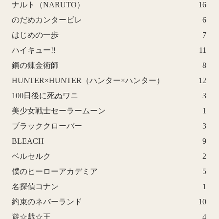
ナルト（NARUTO）
16
のだめカンタービレ
6
はじめの一歩
7
ハイキュー!!
11
鋼の錬金術師
8
HUNTER×HUNTER（ハンター×ハンター）
12
100日後に死ぬワニ
3
美少女戦士セーラームーン
1
ブラッククローバー
3
BLEACH
9
ベルセルク
2
僕のヒーローアカデミア
5
名探偵コナン
1
約束のネバーランド
10
遊☆戯☆王
4