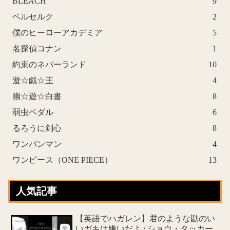
BLEACH
9
ベルセルク
2
僕のヒーローアカデミア
5
名探偵コナン
1
約束のネバーランド
10
遊☆戯☆王
4
幽☆遊☆白書
8
弱虫ペダル
6
るろうに剣心
8
ワンパンマン
4
ワンピース（ONE PIECE）
13
人気記事
【英語でハガレン】君のような勘のい
いガキは嫌いだよ / ショウ・タッカー