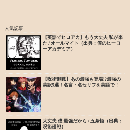
人気記事
【英語でヒロアカ】もう大丈夫 私が来
た / オールマイト（出典：僕のヒーロ
ーアカデミア）
【呪術廻戦】あの最強も登場!?最強の
英訳5選！名言・名セリフを英語で！
大丈夫 僕 最強だから / 五条悟（出典：
呪術廻戦）