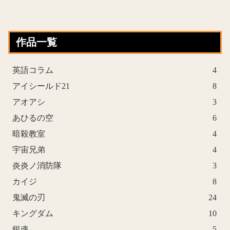
作品一覧
英語コラム
4
アイシールド21
8
アオアシ
3
あひるの空
6
暗殺教室
4
宇宙兄弟
4
炎炎ノ消防隊
3
カイジ
8
鬼滅の刃
24
キングダム
10
銀魂
5