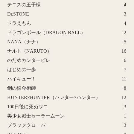
テニスの王子様
4
Dr.STONE
3
ドラえもん
4
ドラゴンボール（DRAGON BALL）
2
NANA（ナナ）
5
ナルト（NARUTO）
16
のだめカンタービレ
6
はじめの一歩
7
ハイキュー!!
11
鋼の錬金術師
8
HUNTER×HUNTER（ハンター×ハンター）
12
100日後に死ぬワニ
3
美少女戦士セーラームーン
1
ブラッククローバー
3