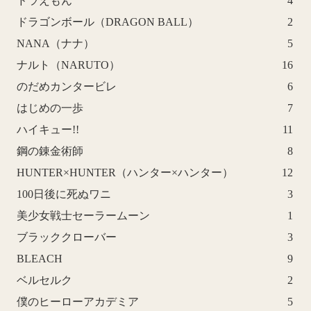
ドラえもん
4
ドラゴンボール（DRAGON BALL）
2
NANA（ナナ）
5
ナルト（NARUTO）
16
のだめカンタービレ
6
はじめの一歩
7
ハイキュー!!
11
鋼の錬金術師
8
HUNTER×HUNTER（ハンター×ハンター）
12
100日後に死ぬワニ
3
美少女戦士セーラームーン
1
ブラッククローバー
3
BLEACH
9
ベルセルク
2
僕のヒーローアカデミア
5