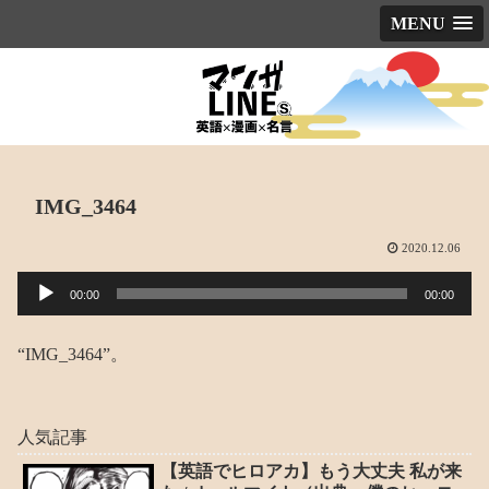
MENU
IMG_3464
2020.12.06
音
00:00
00:00
声
プ
“IMG_3464”。
レ
ー
人気記事
ヤ
ー
【英語でヒロアカ】もう大丈夫 私が来