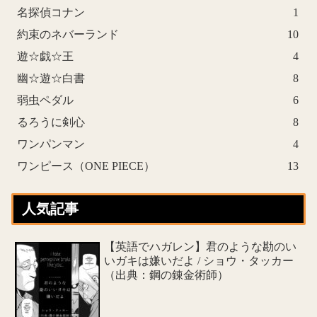
名探偵コナン
1
約束のネバーランド
10
遊☆戯☆王
4
幽☆遊☆白書
8
弱虫ペダル
6
るろうに剣心
8
ワンパンマン
4
ワンピース（ONE PIECE）
13
人気記事
【英語でハガレン】君のような勘のい
いガキは嫌いだよ / ショウ・タッカー
（出典：鋼の錬金術師）