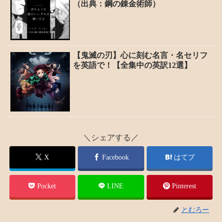
（出典：鋼の錬金術師）
【鬼滅の刃】心に刻む名言・名セリフ
を英語で！【全集中の英訳12選】
＼シェアする／
X
Facebook
はてブ
Pocket
LINE
Pinterest
とむろー