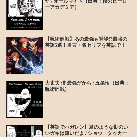
た / オールマイト（出典：僕のヒーロ
ーアカデミア）
【呪術廻戦】あの最強も登場!?最強の
英訳5選！名言・名セリフを英語で！
大丈夫 僕 最強だから / 五条悟（出典：
呪術廻戦）
【英語でハガレン】君のような勘のい
いガキは嫌いだよ / ショウ・タッカー