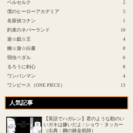
ベルセルク
2
僕のヒーローアカデミア
5
名探偵コナン
1
約束のネバーランド
10
遊☆戯☆王
4
幽☆遊☆白書
8
弱虫ペダル
6
るろうに剣心
8
ワンパンマン
4
ワンピース（ONE PIECE）
13
人気記事
【英語でハガレン】君のような勘のい
いガキは嫌いだよ / ショウ・タッカー
（出典：鋼の錬金術師）