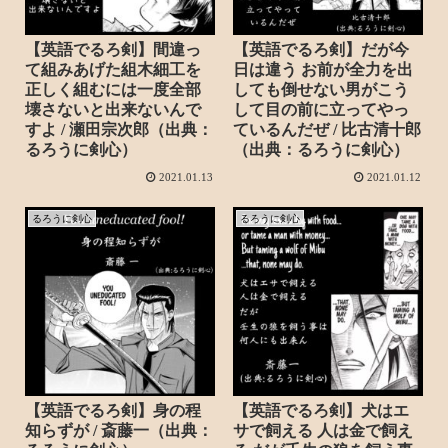
【英語でるろ剣】間違っ
【英語でるろ剣】だが今
て組みあげた組木細工を
日は違う お前が全力を出
正しく組むには一度全部
しても倒せない男がこう
壊さないと出来ないんで
して目の前に立ってやっ
すよ / 瀬田宗次郎（出典：
ているんだぜ / 比古清十郎
るろうに剣心）
（出典：るろうに剣心）
2021.01.13
2021.01.12
るろうに剣心
るろうに剣心
【英語でるろ剣】身の程
【英語でるろ剣】犬はエ
知らずが / 斎藤一（出典：
サで飼える 人は金で飼え