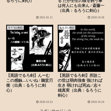
るろうに剣心）
る だが壬生の狼を飼う事
は何人にも出来ん / 斎藤一
（出典：るろうに剣心）
2021.01.11
2020.10.26
るろうに剣心
るろうに剣心
【英語でるろ剣】んーむ
【英語でるろ剣】所詮こ
この感触…いいね / 鵜堂刃
の世は弱肉強食 強ければ
衛（出典：るろうに剣
生き 弱ければ死ぬ / 志々
心）
雄真実（出典：るろうに
剣心）
2020.10.25
2020.10.24
スポンサーリンク