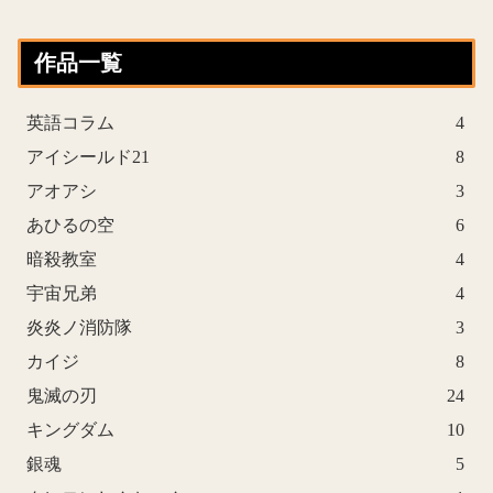
作品一覧
英語コラム
4
アイシールド21
8
アオアシ
3
あひるの空
6
暗殺教室
4
宇宙兄弟
4
炎炎ノ消防隊
3
カイジ
8
鬼滅の刃
24
キングダム
10
銀魂
5