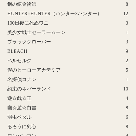
鋼の錬金術師
8
HUNTER×HUNTER（ハンター×ハンター）
12
100日後に死ぬワニ
3
美少女戦士セーラームーン
1
ブラッククローバー
3
BLEACH
9
ベルセルク
2
僕のヒーローアカデミア
5
名探偵コナン
1
約束のネバーランド
10
遊☆戯☆王
4
幽☆遊☆白書
8
弱虫ペダル
6
るろうに剣心
8
ワンパンマン
4