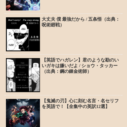
大丈夫 僕 最強だから / 五条悟（出典：
呪術廻戦）
【英語でハガレン】君のような勘のい
いガキは嫌いだよ / ショウ・タッカー
（出典：鋼の錬金術師）
【鬼滅の刃】心に刻む名言・名セリフ
を英語で！【全集中の英訳12選】