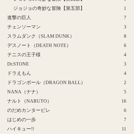
ジョジョの奇妙な冒険【第五部】
1
進撃の巨人
7
チェンソーマン
3
スラムダンク（SLAM DUNK）
8
デスノート（DEATH NOTE）
6
テニスの王子様
4
Dr.STONE
3
ドラえもん
4
ドラゴンボール（DRAGON BALL）
2
NANA（ナナ）
5
ナルト（NARUTO）
16
のだめカンタービレ
6
はじめの一歩
7
ハイキュー!!
11