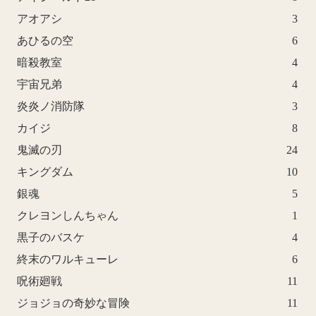
アオアシ
3
あひるの空
6
暗殺教室
4
宇宙兄弟
4
炎炎ノ消防隊
3
カイジ
8
鬼滅の刃
24
キングダム
10
銀魂
5
クレヨンしんちゃん
1
黒子のバスケ
4
終末のワルキューレ
6
呪術廻戦
11
ジョジョの奇妙な冒険
11