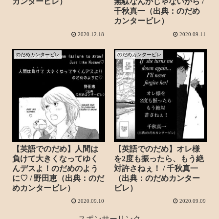
カンタービレ）
無駄なんかじゃないから /
千秋真一（出典：のだめ
カンタービレ）
2020.12.18
2020.09.11
のだめカンタービレ
のだめカンタービレ
【英語でのだめ】人間は
【英語でのだめ】オレ様
負けて大きくなってゆく
を2度も振ったら、もう絶
んデスよ！のだめのよう
対許さねぇ！ / 千秋真一
に♡ / 野田恵（出典：のだ
（出典：のだめカンター
めカンタービレ）
ビレ）
2020.09.10
2020.09.09
スポンサーリンク