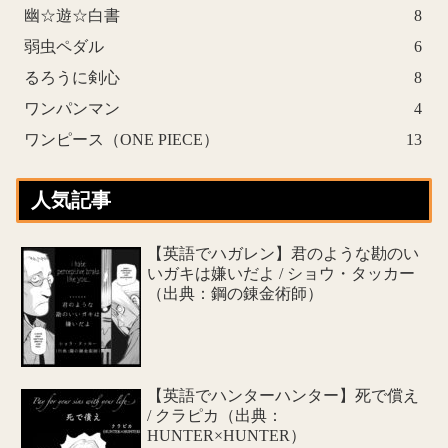
幽☆遊☆白書
8
弱虫ペダル
6
るろうに剣心
8
ワンパンマン
4
ワンピース（ONE PIECE）
13
人気記事
【英語でハガレン】君のような勘のい
いガキは嫌いだよ / ショウ・タッカー
（出典：鋼の錬金術師）
【英語でハンターハンター】死で償え
/ クラピカ（出典：
HUNTER×HUNTER）