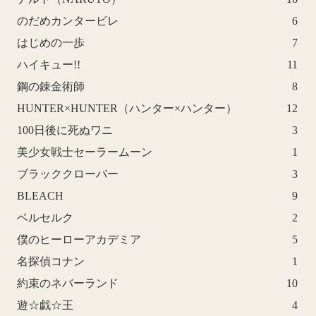
のだめカンタービレ
6
はじめの一歩
7
ハイキュー!!
11
鋼の錬金術師
8
HUNTER×HUNTER（ハンター×ハンター）
12
100日後に死ぬワニ
3
美少女戦士セーラームーン
1
ブラッククローバー
3
BLEACH
9
ベルセルク
2
僕のヒーローアカデミア
5
名探偵コナン
1
約束のネバーランド
10
遊☆戯☆王
4