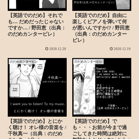
【英語でのだめ】それで
【英語でのだめ】自由に
も… だめだったじゃない
楽しくピアノを弾いて何
ですか… / 野田恵（出典：
が悪いんですか!? / 野田恵
のだめカンタービレ）
（出典：のだめカンター
ビレ）
2020.12.20
2020.12.19
のだめカンタービレ
のだめカンタービレ
【英語でのだめ】とにか
【英語でのだめ】で
く聴け！ オレ様の音楽を /
も・・・お前が今まで過
千秋真一（出典：のだめ
ごしてきた時間は絶対に