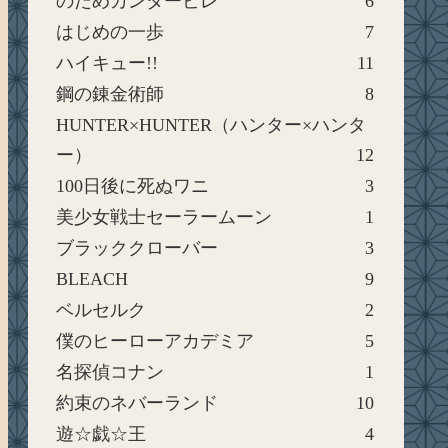
のだめカンタービレ
6
はじめの一歩
7
ハイキュー!!
11
鋼の錬金術師
8
HUNTER×HUNTER（ハンター×ハンタ
ー）
12
100日後に死ぬワニ
3
美少女戦士セーラームーン
1
ブラッククローバー
3
BLEACH
9
ベルセルク
2
僕のヒーローアカデミア
5
名探偵コナン
1
約束のネバーランド
10
遊☆戯☆王
4