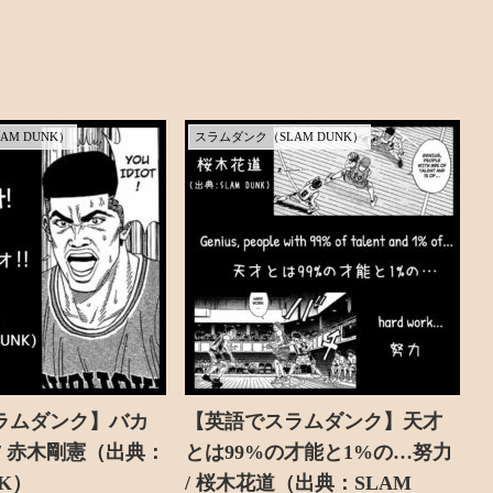
AM DUNK）
スラムダンク（SLAM DUNK）
ラムダンク】バカ
【英語でスラムダンク】天才
/ 赤木剛憲（出典：
とは99%の才能と1%の…努力
NK）
/ 桜木花道（出典：SLAM