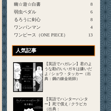
幽☆遊☆白書
8
弱虫ペダル
6
るろうに剣心
8
ワンパンマン
4
ワンピース（ONE PIECE）
13
人気記事
【英語でハガレン】君のよ
うな勘のいいガキは嫌いだ
よ / ショウ・タッカー（出
典：鋼の錬金術師）
【英語でハンターハンタ
ー】死で償え / クラピカ
（出典：