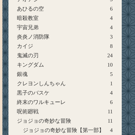
あひるの空
6
暗殺教室
4
宇宙兄弟
4
炎炎ノ消防隊
3
カイジ
8
鬼滅の刃
24
キングダム
10
銀魂
5
クレヨンしんちゃん
1
黒子のバスケ
4
終末のワルキューレ
6
呪術廻戦
11
ジョジョの奇妙な冒険
11
ジョジョの奇妙な冒険【第一部】
4