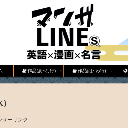
ム
作品(あ~な行)
作品(は~わ行)
K）
ンサーリンク