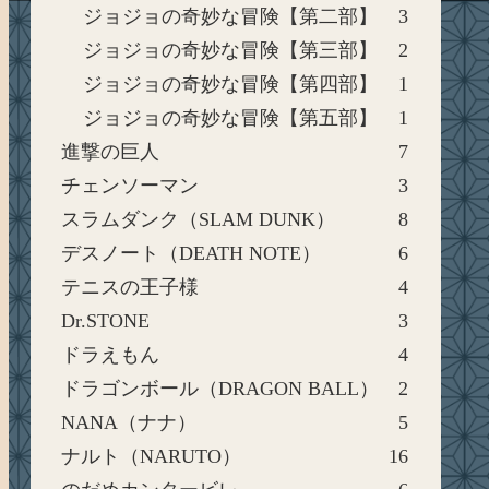
ジョジョの奇妙な冒険【第二部】
3
ジョジョの奇妙な冒険【第三部】
2
ジョジョの奇妙な冒険【第四部】
1
ジョジョの奇妙な冒険【第五部】
1
進撃の巨人
7
チェンソーマン
3
スラムダンク（SLAM DUNK）
8
デスノート（DEATH NOTE）
6
テニスの王子様
4
Dr.STONE
3
ドラえもん
4
ドラゴンボール（DRAGON BALL）
2
NANA（ナナ）
5
ナルト（NARUTO）
16